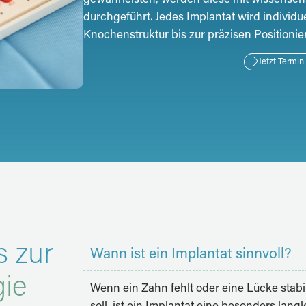
durchgeführt. Jedes Implantat wird individu
Knochenstruktur bis zur präzisen Positionie
Jetzt Termin
s zur
Wann ist ein Implantat sinnvoll?
gie
Wenn ein Zahn fehlt oder eine Lücke stab
soll, ist ein Implantat eine besonders lang