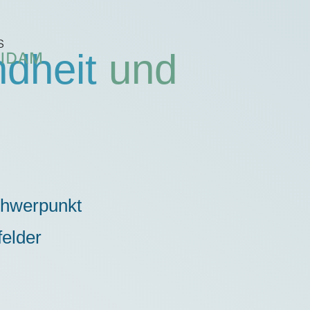
dheit
und
chwerpunkt
elder